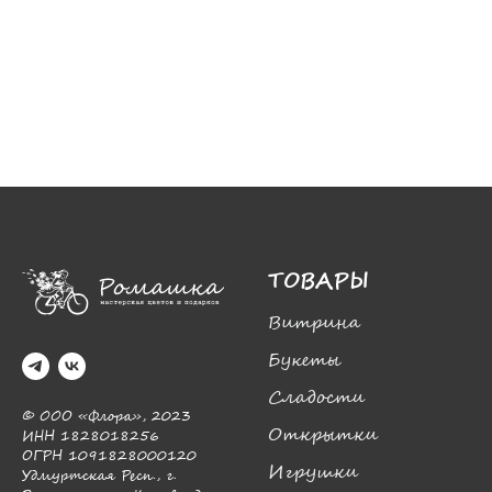
ТОВАРЫ
Витрина
Букеты
Сладости
© ООО «Флора», 2023
Открытки
ИНН 1828018256
ОГРН 1091828000120
Игрушки
Удмуртская Респ., г.