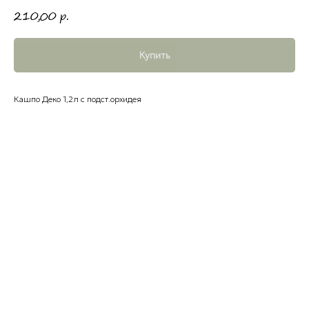
210,00
р.
Купить
Кашпо Деко 1,2л с подст.орхидея