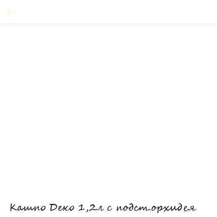
Кашпо Деко 1,2л с подст.орхидея