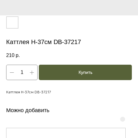
Каттлея H-37см DB-37217
210
р.
Купить
Каттлея H-37см DB-37217
Можно добавить